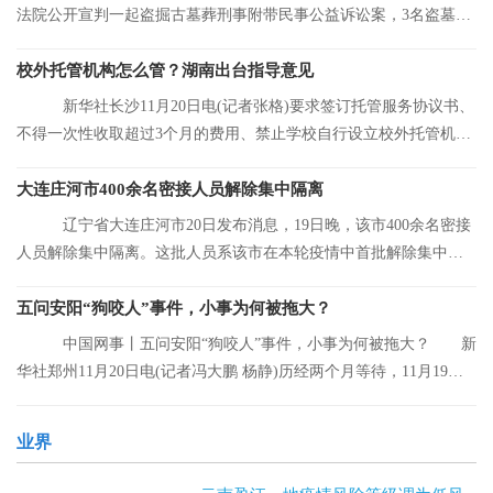
法院公开宣判一起盗掘古墓葬刑事附带民事公益诉讼案，3名盗墓者
分别被判处12
校外托管机构怎么管？湖南出台指导意见
新华社长沙11月20日电(记者张格)要求签订托管服务协议书、
不得一次性收取超过3个月的费用、禁止学校自行设立校外托管机
构……湖南省人
大连庄河市400余名密接人员解除集中隔离
辽宁省大连庄河市20日发布消息，19日晚，该市400余名密接
人员解除集中隔离。这批人员系该市在本轮疫情中首批解除集中隔
离的人员。
五问安阳“狗咬人”事件，小事为何被拖大？
中国网事丨五问安阳“狗咬人”事件，小事为何被拖大？ 新
华社郑州11月20日电(记者冯大鹏 杨静)历经两个月等待，11月19日
晚，安阳“
业界