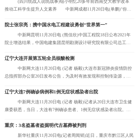
(四川统战人说统战事)钮小明忆20多年前西南交大教学改革
推动工科学生提升人文素养 中新网成都11月20日电(单鹏)“你们
看，这是我的
院士张宗亮：携中国水电工程建设勇创“世界第一”
中新网昆明11月20日电 (熊佳欣)中国工程院18日公布2021年
院士增选结果，中国电建集团昆明勘测设计研究院有限公司总工程
师张宗亮当选中
辽宁大连开展第五轮全员核酸检测
中新网大连11月20日电 (记者 杨毅)大连市新冠肺炎疫情防控
总指挥部办公室20日发布公告，为及时有效发现和控制传染源，结
合大连市当前
辽宁大连7例确诊病例和1例无症状感染者出院
中新网大连11月20日电 (记者 杨毅)记者从20日大连市卫生健
康委获悉，当日，大连有7例确诊患者、1例无症状感染者出院。目
前，大连市累
重庆：3名盗墓者盗掘明代古墓葬被判刑
新华社重庆11月20日电(记者周闻韬)近日，重庆市黔江区人民