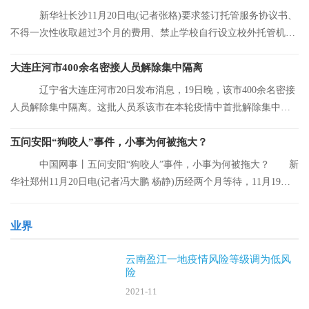
新华社长沙11月20日电(记者张格)要求签订托管服务协议书、
不得一次性收取超过3个月的费用、禁止学校自行设立校外托管机
构……湖南省人
大连庄河市400余名密接人员解除集中隔离
辽宁省大连庄河市20日发布消息，19日晚，该市400余名密接
人员解除集中隔离。这批人员系该市在本轮疫情中首批解除集中隔
离的人员。
五问安阳“狗咬人”事件，小事为何被拖大？
中国网事丨五问安阳“狗咬人”事件，小事为何被拖大？ 新
华社郑州11月20日电(记者冯大鹏 杨静)历经两个月等待，11月19日
晚，安阳“
业界
云南盈江一地疫情风险等级调为低风
险
2021-11