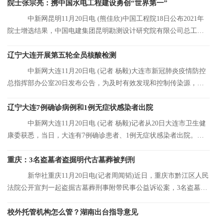
院士张宗亮：携中国水电工程建设勇创“世界第一”
中新网昆明11月20日电 (熊佳欣)中国工程院18日公布2021年
院士增选结果，中国电建集团昆明勘测设计研究院有限公司总工程
师张宗亮当选中
辽宁大连开展第五轮全员核酸检测
中新网大连11月20日电 (记者 杨毅)大连市新冠肺炎疫情防控
总指挥部办公室20日发布公告，为及时有效发现和控制传染源，结
合大连市当前
辽宁大连7例确诊病例和1例无症状感染者出院
中新网大连11月20日电 (记者 杨毅)记者从20日大连市卫生健
康委获悉，当日，大连有7例确诊患者、1例无症状感染者出院。目
前，大连市累
重庆：3名盗墓者盗掘明代古墓葬被判刑
新华社重庆11月20日电(记者周闻韬)近日，重庆市黔江区人民
法院公开宣判一起盗掘古墓葬刑事附带民事公益诉讼案，3名盗墓者
分别被判处12
校外托管机构怎么管？湖南出台指导意见