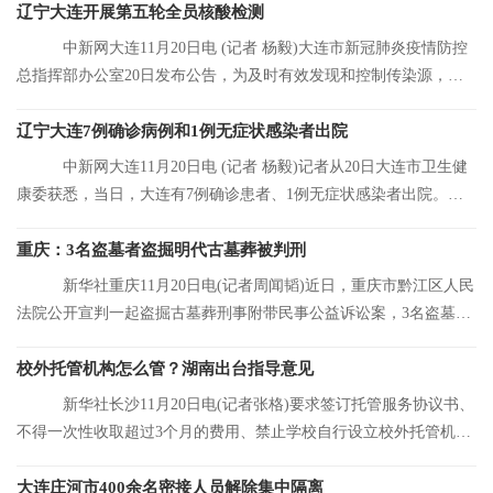
辽宁大连开展第五轮全员核酸检测
中新网大连11月20日电 (记者 杨毅)大连市新冠肺炎疫情防控
总指挥部办公室20日发布公告，为及时有效发现和控制传染源，结
合大连市当前
辽宁大连7例确诊病例和1例无症状感染者出院
中新网大连11月20日电 (记者 杨毅)记者从20日大连市卫生健
康委获悉，当日，大连有7例确诊患者、1例无症状感染者出院。目
前，大连市累
重庆：3名盗墓者盗掘明代古墓葬被判刑
新华社重庆11月20日电(记者周闻韬)近日，重庆市黔江区人民
法院公开宣判一起盗掘古墓葬刑事附带民事公益诉讼案，3名盗墓者
分别被判处12
校外托管机构怎么管？湖南出台指导意见
新华社长沙11月20日电(记者张格)要求签订托管服务协议书、
不得一次性收取超过3个月的费用、禁止学校自行设立校外托管机
构……湖南省人
大连庄河市400余名密接人员解除集中隔离