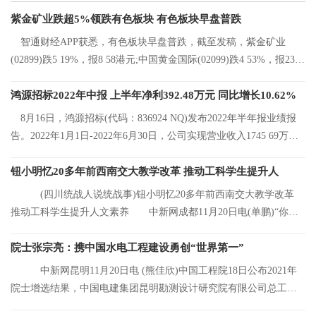
紫金矿业跌超5%领跌有色板块 有色板块早盘普跌
智通财经APP获悉，有色板块早盘普跌，截至发稿，紫金矿业
(02899)跌5 19%，报8 58港元;中国黄金国际(02099)跌4 53%，报23 2
港元;中国有色矿
鸿源招标2022年中报 上半年净利392.48万元 同比增长10.62%
8月16日，鸿源招标(代码：836924 NQ)发布2022年半年报业绩报
告。2022年1月1日-2022年6月30日，公司实现营业收入1745 69万
元，同比增长8 92%
钮小明忆20多年前西南交大教学改革 推动工科学生提升人
(四川统战人说统战事)钮小明忆20多年前西南交大教学改革
推动工科学生提升人文素养 中新网成都11月20日电(单鹏)“你们
看，这是我的
院士张宗亮：携中国水电工程建设勇创“世界第一”
中新网昆明11月20日电 (熊佳欣)中国工程院18日公布2021年
院士增选结果，中国电建集团昆明勘测设计研究院有限公司总工程
师张宗亮当选中