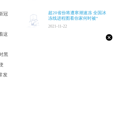
超20省份将遭寒潮速冻 全国冰
新冠
冻线进程图看你家何时被“
2021-11-22
着这
对黑
使
常发