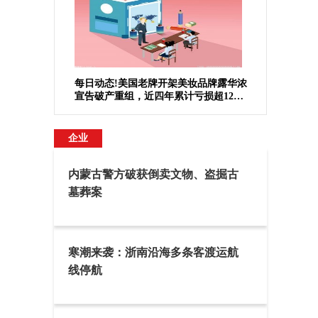
每日动态!美国老牌开架美妆品牌露华浓
宣告破产重组，近四年累计亏损超12亿
美元
企业
内蒙古警方破获倒卖文物、盗掘古
墓葬案
寒潮来袭：浙南沿海多条客渡运航
线停航