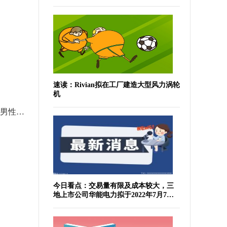
速读：Rivian拟在工厂建造大型风力涡轮
机
环球今亮点！腹痛的原因有哪些男性（腹痛的原因有哪些）
环球快资讯：北京市经信局副局长王磊：支持头部企业打造国家级人工智能大模型
故乡ppt
今日看点：交易量有限及成本较大，三
地上市公司华能电力拟于2022年7月7日
于纽交所退市