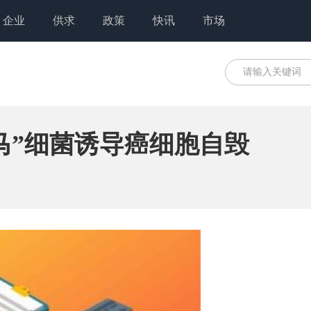
企业
供求
政策
快讯
市场
马”细菌诱导癌细胞自毁