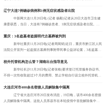
合大连市当前
辽宁大连7例确诊病例和1例无症状感染者出院
中新网大连11月20日电 (记者 杨毅)记者从20日大连市卫生健
康委获悉，当日，大连有7例确诊患者、1例无症状感染者出院。目
前，大连市累
重庆：3名盗墓者盗掘明代古墓葬被判刑
新华社重庆11月20日电(记者周闻韬)近日，重庆市黔江区人民
法院公开宣判一起盗掘古墓葬刑事附带民事公益诉讼案，3名盗墓者
分别被判处12
校外托管机构怎么管？湖南出台指导意见
新华社长沙11月20日电(记者张格)要求签订托管服务协议书、
不得一次性收取超过3个月的费用、禁止学校自行设立校外托管机
构……湖南省人
大连庄河市400余名密接人员解除集中隔离
辽宁省大连庄河市20日发布消息，19日晚，该市400余名密接
人员解除集中隔离。这批人员系该市在本轮疫情中首批解除集中隔