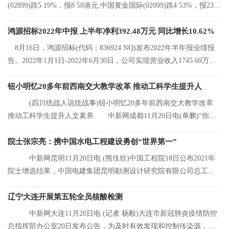
(02899)跌5 19%，报8 58港元;中国黄金国际(02099)跌4 53%，报23 2
港元;中国有色矿
鸿源招标2022年中报 上半年净利392.48万元 同比增长10.62%
8月16日，鸿源招标(代码：836924 NQ)发布2022年半年报业绩报
告。2022年1月1日-2022年6月30日，公司实现营业收入1745 69万
元，同比增长8 92%
钮小明忆20多年前西南交大教学改革 推动工科学生提升人
(四川统战人说统战事)钮小明忆20多年前西南交大教学改革
推动工科学生提升人文素养 中新网成都11月20日电(单鹏)“你们
看，这是我的
院士张宗亮：携中国水电工程建设勇创“世界第一”
中新网昆明11月20日电 (熊佳欣)中国工程院18日公布2021年
院士增选结果，中国电建集团昆明勘测设计研究院有限公司总工程
师张宗亮当选中
辽宁大连开展第五轮全员核酸检测
中新网大连11月20日电 (记者 杨毅)大连市新冠肺炎疫情防控
总指挥部办公室20日发布公告，为及时有效发现和控制传染源，结