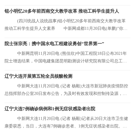
元，同比增长8 92%
钮小明忆20多年前西南交大教学改革 推动工科学生提升人
(四川统战人说统战事)钮小明忆20多年前西南交大教学改革
推动工科学生提升人文素养 中新网成都11月20日电(单鹏)“你们
看，这是我的
院士张宗亮：携中国水电工程建设勇创“世界第一”
中新网昆明11月20日电 (熊佳欣)中国工程院18日公布2021年
院士增选结果，中国电建集团昆明勘测设计研究院有限公司总工程
师张宗亮当选中
辽宁大连开展第五轮全员核酸检测
中新网大连11月20日电 (记者 杨毅)大连市新冠肺炎疫情防控
总指挥部办公室20日发布公告，为及时有效发现和控制传染源，结
合大连市当前
辽宁大连7例确诊病例和1例无症状感染者出院
中新网大连11月20日电 (记者 杨毅)记者从20日大连市卫生健
康委获悉，当日，大连有7例确诊患者、1例无症状感染者出院。目
前，大连市累