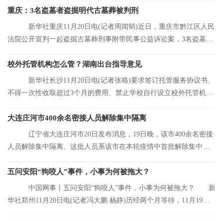
重庆：3名盗墓者盗掘明代古墓葬被判刑
新华社重庆11月20日电(记者周闻韬)近日，重庆市黔江区人民
法院公开宣判一起盗掘古墓葬刑事附带民事公益诉讼案，3名盗墓者
分别被判处12
校外托管机构怎么管？湖南出台指导意见
新华社长沙11月20日电(记者张格)要求签订托管服务协议书、
不得一次性收取超过3个月的费用、禁止学校自行设立校外托管机
构……湖南省人
大连庄河市400余名密接人员解除集中隔离
辽宁省大连庄河市20日发布消息，19日晚，该市400余名密接
人员解除集中隔离。这批人员系该市在本轮疫情中首批解除集中隔
离的人员。
五问安阳“狗咬人”事件，小事为何被拖大？
中国网事丨五问安阳“狗咬人”事件，小事为何被拖大？ 新
华社郑州11月20日电(记者冯大鹏 杨静)历经两个月等待，11月19日
晚，安阳“