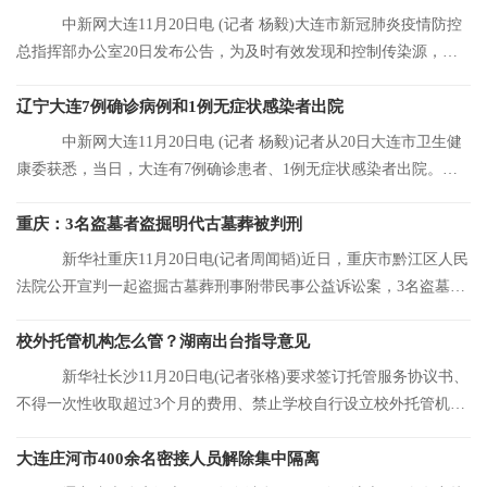
中新网大连11月20日电 (记者 杨毅)大连市新冠肺炎疫情防控
总指挥部办公室20日发布公告，为及时有效发现和控制传染源，结
合大连市当前
辽宁大连7例确诊病例和1例无症状感染者出院
中新网大连11月20日电 (记者 杨毅)记者从20日大连市卫生健
康委获悉，当日，大连有7例确诊患者、1例无症状感染者出院。目
前，大连市累
重庆：3名盗墓者盗掘明代古墓葬被判刑
新华社重庆11月20日电(记者周闻韬)近日，重庆市黔江区人民
法院公开宣判一起盗掘古墓葬刑事附带民事公益诉讼案，3名盗墓者
分别被判处12
校外托管机构怎么管？湖南出台指导意见
新华社长沙11月20日电(记者张格)要求签订托管服务协议书、
不得一次性收取超过3个月的费用、禁止学校自行设立校外托管机
构……湖南省人
大连庄河市400余名密接人员解除集中隔离