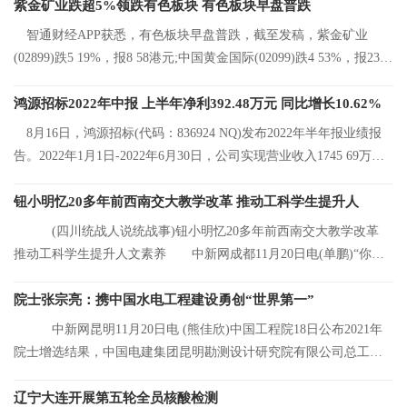
紫金矿业跌超5%领跌有色板块 有色板块早盘普跌
智通财经APP获悉，有色板块早盘普跌，截至发稿，紫金矿业
(02899)跌5 19%，报8 58港元;中国黄金国际(02099)跌4 53%，报23 2
港元;中国有色矿
鸿源招标2022年中报 上半年净利392.48万元 同比增长10.62%
8月16日，鸿源招标(代码：836924 NQ)发布2022年半年报业绩报
告。2022年1月1日-2022年6月30日，公司实现营业收入1745 69万
元，同比增长8 92%
钮小明忆20多年前西南交大教学改革 推动工科学生提升人
(四川统战人说统战事)钮小明忆20多年前西南交大教学改革
推动工科学生提升人文素养 中新网成都11月20日电(单鹏)“你们
看，这是我的
院士张宗亮：携中国水电工程建设勇创“世界第一”
中新网昆明11月20日电 (熊佳欣)中国工程院18日公布2021年
院士增选结果，中国电建集团昆明勘测设计研究院有限公司总工程
师张宗亮当选中
辽宁大连开展第五轮全员核酸检测