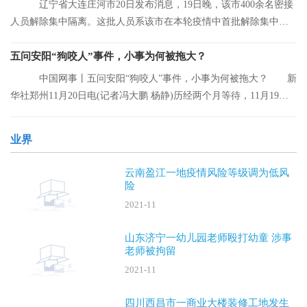
辽宁省大连庄河市20日发布消息，19日晚，该市400余名密接
人员解除集中隔离。这批人员系该市在本轮疫情中首批解除集中隔
离的人员。
五问安阳“狗咬人”事件，小事为何被拖大？
中国网事丨五问安阳“狗咬人”事件，小事为何被拖大？ 新
华社郑州11月20日电(记者冯大鹏 杨静)历经两个月等待，11月19日
晚，安阳“
业界
云南盈江一地疫情风险等级调为低风
险
2021-11
山东济宁一幼儿园老师殴打幼童 涉事
老师被拘留
2021-11
四川西昌市一商业大楼装修工地发生