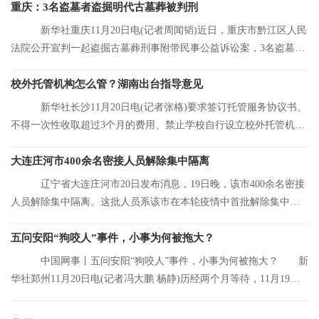
重庆：3名盗墓者盗掘明代古墓葬被判刑
新华社重庆11月20日电(记者周闻韬)近日，重庆市黔江区人民
法院公开宣判一起盗掘古墓葬刑事附带民事公益诉讼案，3名盗墓者
分别被判处12
校外托管机构怎么管？湖南出台指导意见
新华社长沙11月20日电(记者张格)要求签订托管服务协议书、
不得一次性收取超过3个月的费用、禁止学校自行设立校外托管机
构……湖南省人
大连庄河市400余名密接人员解除集中隔离
辽宁省大连庄河市20日发布消息，19日晚，该市400余名密接
人员解除集中隔离。这批人员系该市在本轮疫情中首批解除集中隔
离的人员。
五问安阳“狗咬人”事件，小事为何被拖大？
中国网事丨五问安阳“狗咬人”事件，小事为何被拖大？ 新
华社郑州11月20日电(记者冯大鹏 杨静)历经两个月等待，11月19日
晚，安阳“