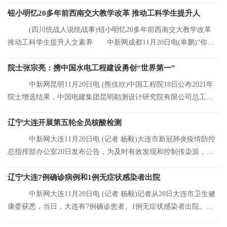
元，同比增长8 92%
钮小明忆20多年前西南交大教学改革 推动工科学生提升人
(四川统战人说统战事)钮小明忆20多年前西南交大教学改革
推动工科学生提升人文素养 中新网成都11月20日电(单鹏)“你们
看，这是我的
院士张宗亮：携中国水电工程建设勇创“世界第一”
中新网昆明11月20日电 (熊佳欣)中国工程院18日公布2021年
院士增选结果，中国电建集团昆明勘测设计研究院有限公司总工程
师张宗亮当选中
辽宁大连开展第五轮全员核酸检测
中新网大连11月20日电 (记者 杨毅)大连市新冠肺炎疫情防控
总指挥部办公室20日发布公告，为及时有效发现和控制传染源，结
合大连市当前
辽宁大连7例确诊病例和1例无症状感染者出院
中新网大连11月20日电 (记者 杨毅)记者从20日大连市卫生健
康委获悉，当日，大连有7例确诊患者、1例无症状感染者出院。目
前，大连市累