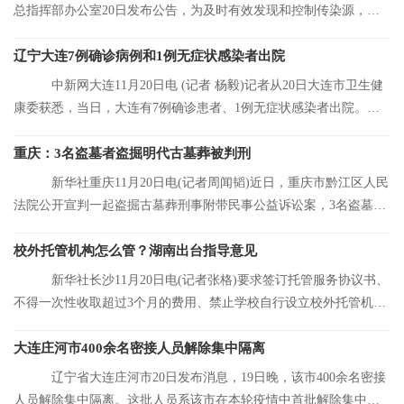
总指挥部办公室20日发布公告，为及时有效发现和控制传染源，结
合大连市当前
辽宁大连7例确诊病例和1例无症状感染者出院
中新网大连11月20日电 (记者 杨毅)记者从20日大连市卫生健
康委获悉，当日，大连有7例确诊患者、1例无症状感染者出院。目
前，大连市累
重庆：3名盗墓者盗掘明代古墓葬被判刑
新华社重庆11月20日电(记者周闻韬)近日，重庆市黔江区人民
法院公开宣判一起盗掘古墓葬刑事附带民事公益诉讼案，3名盗墓者
分别被判处12
校外托管机构怎么管？湖南出台指导意见
新华社长沙11月20日电(记者张格)要求签订托管服务协议书、
不得一次性收取超过3个月的费用、禁止学校自行设立校外托管机
构……湖南省人
大连庄河市400余名密接人员解除集中隔离
辽宁省大连庄河市20日发布消息，19日晚，该市400余名密接
人员解除集中隔离。这批人员系该市在本轮疫情中首批解除集中隔