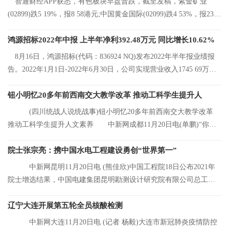
智通财经APP获悉，有色板块早盘普跌，截至发稿，紫金矿业
(02899)跌5 19%，报8 58港元;中国黄金国际(02099)跌4 53%，报23 2
港元;中国有色矿
鸿源招标2022年中报 上半年净利392.48万元 同比增长10.62%
8月16日，鸿源招标(代码：836924 NQ)发布2022年半年报业绩报
告。2022年1月1日-2022年6月30日，公司实现营业收入1745 69万
元，同比增长8 92%
钮小明忆20多年前西南交大教学改革 推动工科学生提升人
(四川统战人说统战事)钮小明忆20多年前西南交大教学改革
推动工科学生提升人文素养 中新网成都11月20日电(单鹏)“你们
看，这是我的
院士张宗亮：携中国水电工程建设勇创“世界第一”
中新网昆明11月20日电 (熊佳欣)中国工程院18日公布2021年
院士增选结果，中国电建集团昆明勘测设计研究院有限公司总工程
师张宗亮当选中
辽宁大连开展第五轮全员核酸检测
中新网大连11月20日电 (记者 杨毅)大连市新冠肺炎疫情防控