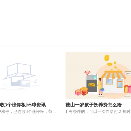
连收3个涨停板|环球资讯
鞍山一岁孩子抚养费怎么给
*ST全筑盘中涨停，已连收3个涨停板，截至09:25，该股报2 81元，换手率0