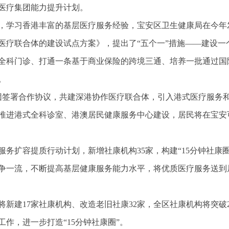
医疗集团能力提升计划。
，学习香港丰富的基层医疗服务经验，宝安区卫生健康局在今年
医疗联合体的建设试点方案》，提出了“五个一”措施——建设一
全科门诊、打通一条基于商业保险的跨境三通、培养一批通过国
。
团签署合作协议，共建深港协作医疗联合体，引入港式医疗服务
推进港式全科诊室、港澳居民健康服务中心建设，居民将在宝安
服务扩容提质行动计划，新增社康机构35家，构建“15分钟社康圈
争一流，不断提高基层健康服务能力水平，将优质医疗服务送到
新建17家社康机构、改造老旧社康32家，全区社康机构将突破2
工作，进一步打造“15分钟社康圈”。