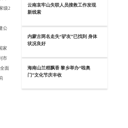
云南哀牢山失联人员搜救工作发现
家级2
新线索
建公
内蒙古两名走失“驴友”已找到 身体
状况良好
国家
到市
海南山兰稻飘香 黎乡举办“啦奥
；全面
门”文化节庆丰收
莉