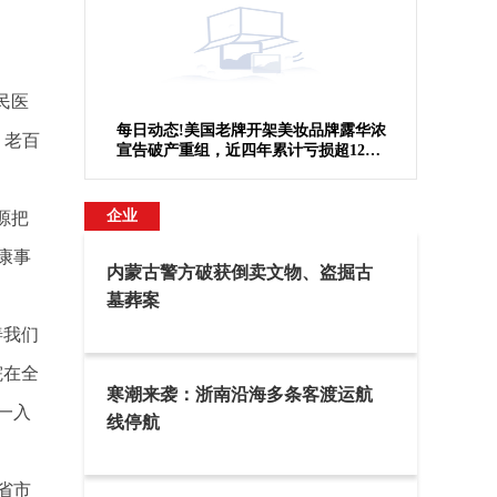
民医
每日动态!美国老牌开架美妆品牌露华浓
，老百
宣告破产重组，近四年累计亏损超12亿
美元
企业
源把
康事
内蒙古警方破获倒卖文物、盗掘古
墓葬案
善我们
院在全
寒潮来袭：浙南沿海多条客渡运航
一入
线停航
省市