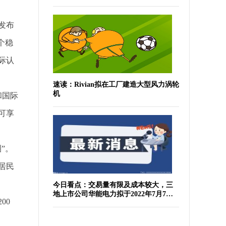
发布
个稳
际认
速读：Rivian拟在工厂建造大型风力涡轮
机
和国际
可享
”。
居民
今日看点：交易量有限及成本较大，三
地上市公司华能电力拟于2022年7月7日
00
于纽交所退市