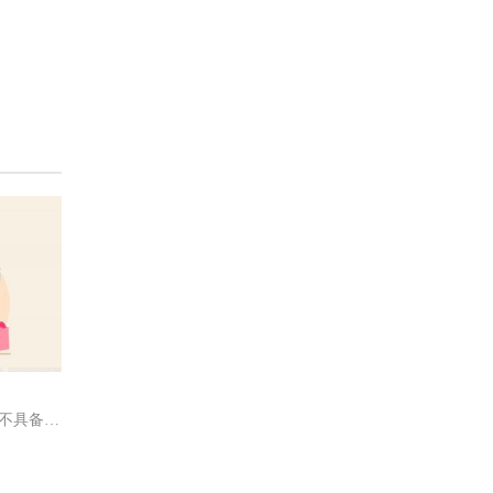
1 有条件的，可以一次性给付;2 暂时不具备条件的，可以按月或定期给付