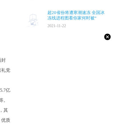
超20省份将遭寒潮速冻 全国冰
冻线进程图看你家何时被“
2021-11-22
面封
献礼党
.7亿
等。
，其
、优质