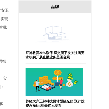
品牌
宝安卫
，实现
首批
豆神教育20%涨停 深交所下发关注函要
求核实开展直播业务是否合规
通报
、宝
中
养猪大户正邦科技要转型搞光伏 预计投
事，
资总额达到400亿元左右