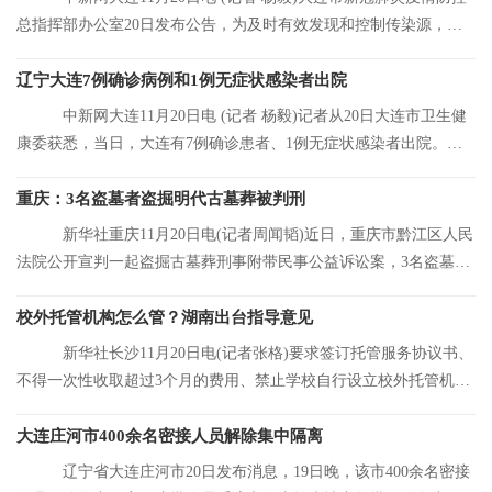
总指挥部办公室20日发布公告，为及时有效发现和控制传染源，结
合大连市当前
辽宁大连7例确诊病例和1例无症状感染者出院
中新网大连11月20日电 (记者 杨毅)记者从20日大连市卫生健
康委获悉，当日，大连有7例确诊患者、1例无症状感染者出院。目
前，大连市累
重庆：3名盗墓者盗掘明代古墓葬被判刑
新华社重庆11月20日电(记者周闻韬)近日，重庆市黔江区人民
法院公开宣判一起盗掘古墓葬刑事附带民事公益诉讼案，3名盗墓者
分别被判处12
校外托管机构怎么管？湖南出台指导意见
新华社长沙11月20日电(记者张格)要求签订托管服务协议书、
不得一次性收取超过3个月的费用、禁止学校自行设立校外托管机
构……湖南省人
大连庄河市400余名密接人员解除集中隔离
辽宁省大连庄河市20日发布消息，19日晚，该市400余名密接