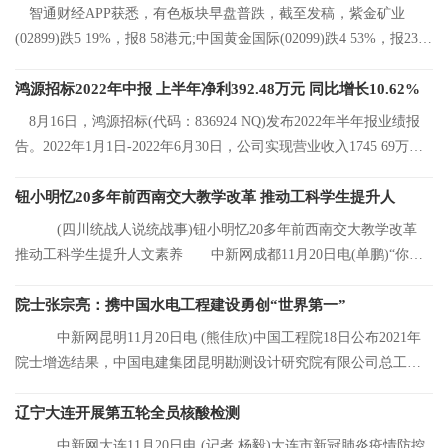
智通财经APP获悉，有色板块早盘普跌，截至发稿，紫金矿业
(02899)跌5 19%，报8 58港元;中国黄金国际(02099)跌4 53%，报23 2
港元;中国有色矿
鸿源招标2022年中报 上半年净利392.48万元 同比增长10.62%
8月16日，鸿源招标(代码：836924 NQ)发布2022年半年报业绩报
告。2022年1月1日-2022年6月30日，公司实现营业收入1745 69万
元，同比增长8 92%
钮小明忆20多年前西南交大教学改革 推动工科学生提升人
(四川统战人说统战事)钮小明忆20多年前西南交大教学改革
推动工科学生提升人文素养 中新网成都11月20日电(单鹏)“你们
看，这是我的
院士张宗亮：携中国水电工程建设勇创“世界第一”
中新网昆明11月20日电 (熊佳欣)中国工程院18日公布2021年
院士增选结果，中国电建集团昆明勘测设计研究院有限公司总工程
师张宗亮当选中
辽宁大连开展第五轮全员核酸检测
中新网大连11月20日电 (记者 杨毅)大连市新冠肺炎疫情防控