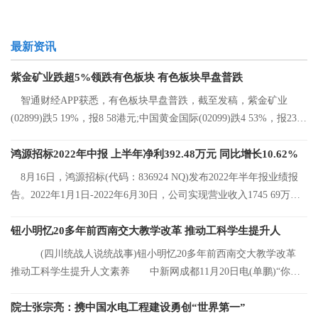
最新资讯
紫金矿业跌超5%领跌有色板块 有色板块早盘普跌
智通财经APP获悉，有色板块早盘普跌，截至发稿，紫金矿业
(02899)跌5 19%，报8 58港元;中国黄金国际(02099)跌4 53%，报23 2
港元;中国有色矿
鸿源招标2022年中报 上半年净利392.48万元 同比增长10.62%
8月16日，鸿源招标(代码：836924 NQ)发布2022年半年报业绩报
告。2022年1月1日-2022年6月30日，公司实现营业收入1745 69万
元，同比增长8 92%
钮小明忆20多年前西南交大教学改革 推动工科学生提升人
(四川统战人说统战事)钮小明忆20多年前西南交大教学改革
推动工科学生提升人文素养 中新网成都11月20日电(单鹏)“你们
看，这是我的
院士张宗亮：携中国水电工程建设勇创“世界第一”