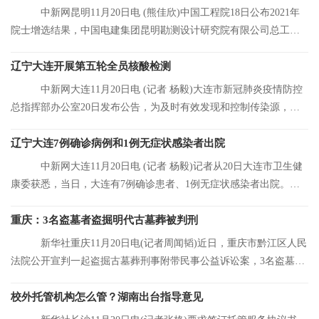
中新网昆明11月20日电 (熊佳欣)中国工程院18日公布2021年
院士增选结果，中国电建集团昆明勘测设计研究院有限公司总工程
师张宗亮当选中
辽宁大连开展第五轮全员核酸检测
中新网大连11月20日电 (记者 杨毅)大连市新冠肺炎疫情防控
总指挥部办公室20日发布公告，为及时有效发现和控制传染源，结
合大连市当前
辽宁大连7例确诊病例和1例无症状感染者出院
中新网大连11月20日电 (记者 杨毅)记者从20日大连市卫生健
康委获悉，当日，大连有7例确诊患者、1例无症状感染者出院。目
前，大连市累
重庆：3名盗墓者盗掘明代古墓葬被判刑
新华社重庆11月20日电(记者周闻韬)近日，重庆市黔江区人民
法院公开宣判一起盗掘古墓葬刑事附带民事公益诉讼案，3名盗墓者
分别被判处12
校外托管机构怎么管？湖南出台指导意见