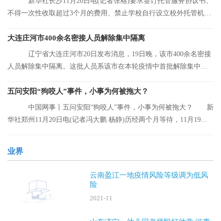
新华社长沙11月20日电(记者张格)要求签订托管服务协议书、
不得一次性收取超过3个月的费用、禁止学校自行设立校外托管机
构……湖南省人
大连庄河市400余名密接人员解除集中隔离
辽宁省大连庄河市20日发布消息，19日晚，该市400余名密接
人员解除集中隔离。这批人员系该市在本轮疫情中首批解除集中隔
离的人员。
五问安阳“狗咬人”事件，小事为何被拖大？
中国网事丨五问安阳“狗咬人”事件，小事为何被拖大？ 新
华社郑州11月20日电(记者冯大鹏 杨静)历经两个月等待，11月19日
晚，安阳“
业界
云南盈江一地疫情风险等级调为低风
险
2021-11