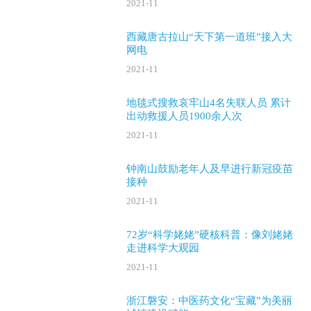
2021-11
西藏唐古拉山“天下第一道班”接入大
网电
2021-11
地毯式搜救哀牢山4名失联人员 累计
出动救援人员1900余人次
2021-11
钟南山鼓励老年人及早进行新冠疫苗
接种
2021-11
72岁“科学姥姥”硬核科普：像刘姥姥
走进科学大观园
2021-11
浙江磐安：中医药文化“宝藏”为美丽