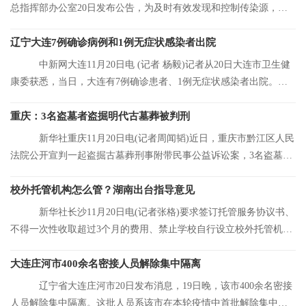
总指挥部办公室20日发布公告，为及时有效发现和控制传染源，结
合大连市当前
辽宁大连7例确诊病例和1例无症状感染者出院
中新网大连11月20日电 (记者 杨毅)记者从20日大连市卫生健
康委获悉，当日，大连有7例确诊患者、1例无症状感染者出院。目
前，大连市累
重庆：3名盗墓者盗掘明代古墓葬被判刑
新华社重庆11月20日电(记者周闻韬)近日，重庆市黔江区人民
法院公开宣判一起盗掘古墓葬刑事附带民事公益诉讼案，3名盗墓者
分别被判处12
校外托管机构怎么管？湖南出台指导意见
新华社长沙11月20日电(记者张格)要求签订托管服务协议书、
不得一次性收取超过3个月的费用、禁止学校自行设立校外托管机
构……湖南省人
大连庄河市400余名密接人员解除集中隔离
辽宁省大连庄河市20日发布消息，19日晚，该市400余名密接
人员解除集中隔离。这批人员系该市在本轮疫情中首批解除集中隔