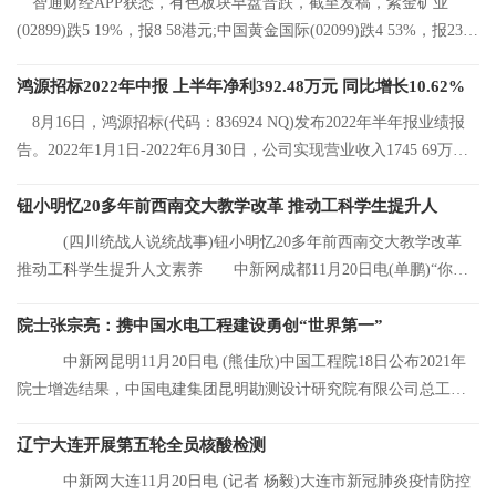
智通财经APP获悉，有色板块早盘普跌，截至发稿，紫金矿业
(02899)跌5 19%，报8 58港元;中国黄金国际(02099)跌4 53%，报23 2
港元;中国有色矿
鸿源招标2022年中报 上半年净利392.48万元 同比增长10.62%
8月16日，鸿源招标(代码：836924 NQ)发布2022年半年报业绩报
告。2022年1月1日-2022年6月30日，公司实现营业收入1745 69万
元，同比增长8 92%
钮小明忆20多年前西南交大教学改革 推动工科学生提升人
(四川统战人说统战事)钮小明忆20多年前西南交大教学改革
推动工科学生提升人文素养 中新网成都11月20日电(单鹏)“你们
看，这是我的
院士张宗亮：携中国水电工程建设勇创“世界第一”
中新网昆明11月20日电 (熊佳欣)中国工程院18日公布2021年
院士增选结果，中国电建集团昆明勘测设计研究院有限公司总工程
师张宗亮当选中
辽宁大连开展第五轮全员核酸检测
中新网大连11月20日电 (记者 杨毅)大连市新冠肺炎疫情防控