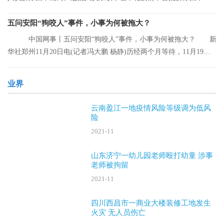
离的人员。
五问安阳“狗咬人”事件，小事为何被拖大？
中国网事丨五问安阳“狗咬人”事件，小事为何被拖大？ 新
华社郑州11月20日电(记者冯大鹏 杨静)历经两个月等待，11月19日
晚，安阳“
业界
云南盈江一地疫情风险等级调为低风
险
2021-11
山东济宁一幼儿园老师殴打幼童 涉事
老师被拘留
2021-11
四川西昌市一商业大楼装修工地发生
火灾 无人员伤亡