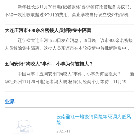
新华社长沙11月20日电(记者张格)要求签订托管服务协议书、
不得一次性收取超过3个月的费用、禁止学校自行设立校外托管机
构……湖南省人
大连庄河市400余名密接人员解除集中隔离
辽宁省大连庄河市20日发布消息，19日晚，该市400余名密接
人员解除集中隔离。这批人员系该市在本轮疫情中首批解除集中隔
离的人员。
五问安阳“狗咬人”事件，小事为何被拖大？
中国网事丨五问安阳“狗咬人”事件，小事为何被拖大？ 新
华社郑州11月20日电(记者冯大鹏 杨静)历经两个月等待，11月19日
晚，安阳“
业界
云南盈江一地疫情风险等级调为低风
险
2021-11