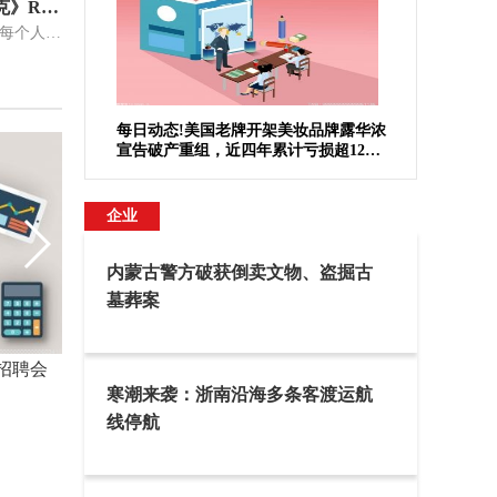
奇怪的原因！Bioware的《索尼克》RPG续作因版权被取消
尽管工作室和IP都很有名，但并不是每个人都知道Bioware在被EA收购之前
每日动态!美国老牌开架美妆品牌露华浓
宣告破产重组，近四年累计亏损超12亿
美元
企业
内蒙古警方破获倒卖文物、盗掘古
墓葬案
招聘会
寒潮来袭：浙南沿海多条客渡运航
线停航