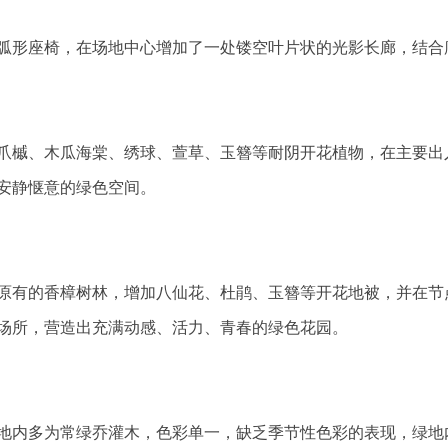
弧形座椅，在场地中心增加了一处镂空叶片状的光影长廊，结合
爪槭、木瓜海棠、绣球、萱草、玉簪等耐阴开花植物，在主要出
安静惬意的绿色空间。
原有的香樟树林，增加八仙花、杜鹃、玉簪等开花地被，并在节
场所，营造出充满动感、活力、青春的绿色花园。
地内多为常绿乔灌木，色彩单一，缺乏季节性色彩的表现，绿地