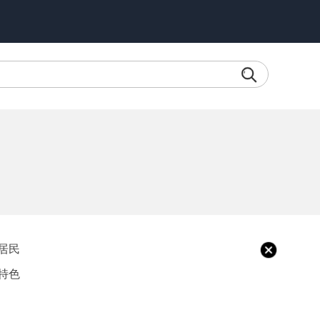
？
居民
特色