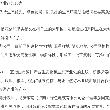
企业超过15家。
坚持生态优先、绿色发展，以良好的生态环境助推经济社会高质
这是花朵和果实都长在树干上的大果榕，这是通过根系附生在大
讲解引人入胜。
平方公里，目前已构建起“大样地+卫星样地+随机样地+公里网格样
林的生态系统完整性和生物多样性，形成了一批可复制、可推广
63%，五指山市紧扣产业生态化和生态产业化的主线，积极探索
库、钱库、粮库、碳库”规划初稿，与企业签订林业碳汇项目合作
旅游产业等产业。
港开发区，龙庆东南（海南）绿色建筑有限公司总经理李彦国充
易港相关政策，还因为看好装配式绿色建筑在海南的发展前景。”