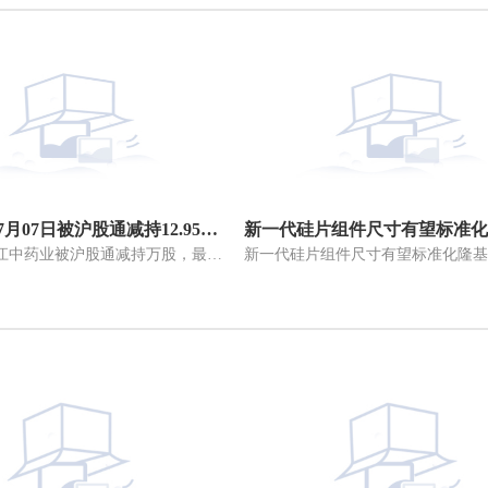
江中药业07月07日被沪股通减持12.95万股
07月07日，江中药业被沪股通减持万股，最新持股量为万股，占公司A股总