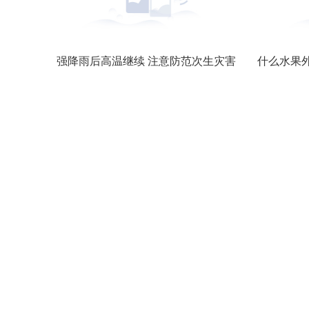
变相再降价？特斯拉在全球范围推出购车现金返还奖励
强降雨后高温继续 注意防范次生灾害
什么水果