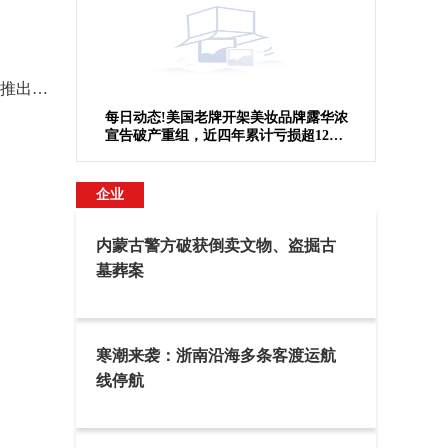
变相再降价？特斯拉在全球范围推出购车现金返还奖励
强降雨后高温继续 注意防范次生灾害
什么水果
每日动态!美国老牌开架美妆品牌露华浓
宣告破产重组，近四年累计亏损超12亿
美元
企业
内蒙古警方破获倒卖文物、盗掘古
墓葬案
寒潮来袭：浙南沿海多条客渡运航
线停航