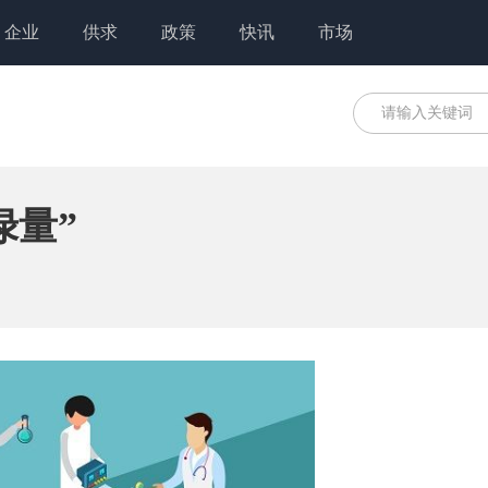
企业
供求
政策
快讯
市场
绿量”