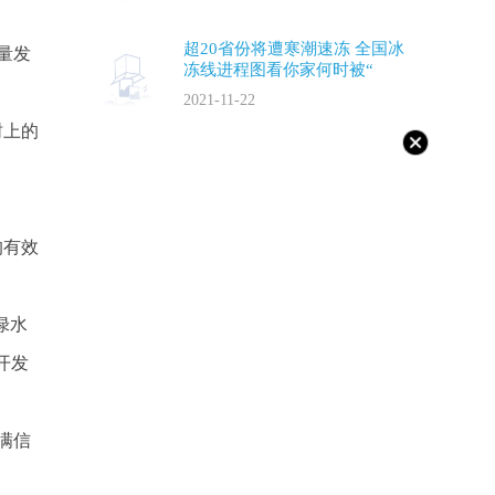
超20省份将遭寒潮速冻 全国冰
量发
冻线进程图看你家何时被“
2021-11-22
树上的
的有效
绿水
开发
满信