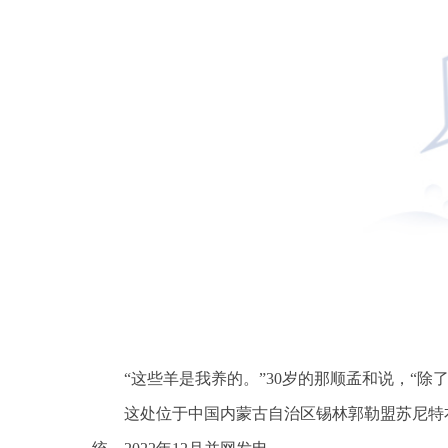
“这些羊是我养的。”30岁的那顺孟和说，“
这处位于中国内蒙古自治区锡林郭勒盟苏尼特右