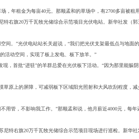
草场，年租金为每亩40元。那顺孟和的草场中，有2700多亩被租
尼特右旗20万千瓦牧光储综合示范项目光伏电站。新华社发（郭
用空间。”光伏电站站长关超说，“我们把光伏支架最低点与地面
够的活动空间，实现了板上发电、板下放羊。”
发现，首批“进驻”的羊群总爱在光伏板下活动。“因为那里能躲
漠草原上的屏障，可减弱板下区域阳光照射和大风吹刮程度，减
不用管，不影响我工作。”那顺孟和说，他月薪近4000元，每年
苏尼特右旗20万千瓦牧光储综合示范项目现场进行巡检。新华社