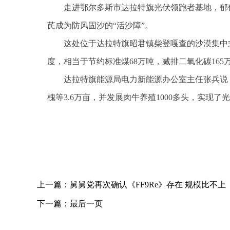
走进鄂尔多斯市达拉特旗光伏领跑者基地，郁郁
芪成为防风固沙的“活沙障”。
这处位于达拉特旗昭君镇柴登嘎查的沙漠集中式
度，相当于节约标准煤68万吨，减排二氧化碳165
达拉特旗能源局电力新能源办公室主任张兵说
槐等3.6万亩，并发展肉牛养殖1000多头，实现
关键词：
上一篇：
舅舅党再次确认《FF9Re》存在 规模比不上《
下一篇：
最后一页