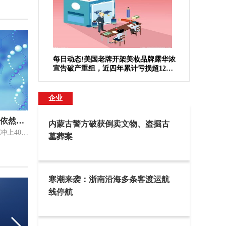
每日动态!美国老牌开架美妆品牌露华浓
宣告破产重组，近四年累计亏损超12亿
美元
企业
人从众！40度高温北京环球影城依然爆满
内蒙古警方破获倒卖文物、盗掘古
最近，北京高温天气持续，连续两天冲上40℃。作为热门景点的北京环球影
墓葬案
寒潮来袭：浙南沿海多条客渡运航
线停航