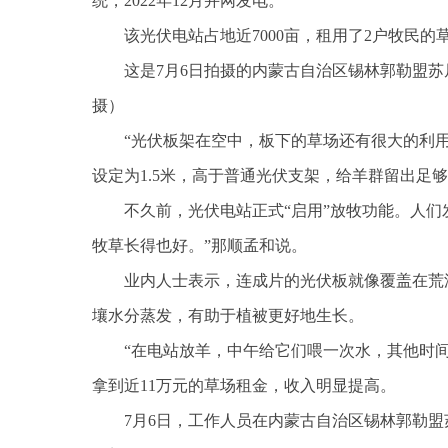
统，2022年12月并网发电。
该光伏电站占地近7000亩，租用了2户牧民的
这是7月6日拍摄的内蒙古自治区锡林郭勒盟苏
摄）
“光伏板架在空中，板下的草场还有很大的利
设定为1.5米，高于普通光伏支架，给羊群留出足
不久前，光伏电站正式“启用”放牧功能。人们
牧草长得也好。”那顺孟和说。
业内人士表示，连成片的光伏板就像覆盖在荒
壤水分蒸发，有助于植被更好地生长。
“在电站放羊，中午给它们喂一次水，其他时间
拿到近11万元的草场租金，收入明显提高。
7月6日，工作人员在内蒙古自治区锡林郭勒盟