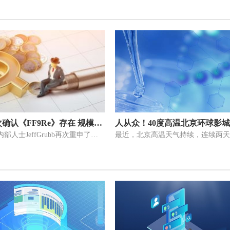
舅舅党再次确认《FF9Re》存在 规模比不上《FF7Re》
游戏记者兼内部人士JeffGrubb再次重申了《最终幻想9：重制版》正在积极