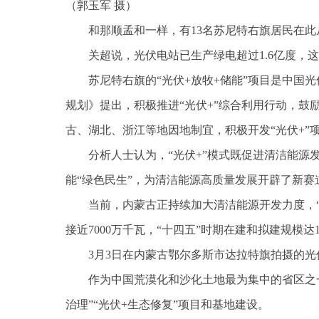
（郭玉军 摄）
和那顺孟和一样，有13名苏尼特右旗居民在此
关超说，光伏电站已生产绿电超过1.6亿度
苏尼特右旗的“光伏+放牧+储能”项目是中国
规划》提出，积极推进“光伏+”综合利用行动，
古、湖北、浙江等地因地制宜，积极开发“光伏+”
分析人士认为，“光伏+”模式既促进清洁能
能“绿色民生”，为清洁能源高质量发展开辟了新赛
当前，内蒙古正持续加大清洁能源开发力度，
接近7000万千瓦，“十四五”时期在建和拟建规模达1
3月3日在内蒙古鄂尔多斯市达拉特旗拍摄的光
作为中国荒漠化和沙化土地最为集中的省区之
治理”“光伏+生态修复”项目和基地建设。