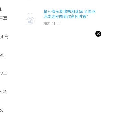
用。
超20省份将遭寒潮速冻 全国冰
冻线进程图看你家何时被“
玉军
2021-11-22
的距离
阴凉，
少土
还能
发