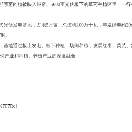
葱葱的植被映入眼帘。5000亩光伏板下的草药种植区里，一行
光伏发电基地，占地5万亩，总装机100万千瓦，年发绿电约20
万吨。
，基地通过板上发电、板下种植、场间养殖，发展红枣、黄芪、
了光伏产业和种植、养殖产业的深度融合。
FF7Re》