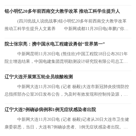
元，同比增长8 92%
钮小明忆20多年前西南交大教学改革 推动工科学生提升人
(四川统战人说统战事)钮小明忆20多年前西南交大教学改革
推动工科学生提升人文素养 中新网成都11月20日电(单鹏)“你们
看，这是我的
院士张宗亮：携中国水电工程建设勇创“世界第一”
中新网昆明11月20日电 (熊佳欣)中国工程院18日公布2021年
院士增选结果，中国电建集团昆明勘测设计研究院有限公司总工程
师张宗亮当选中
辽宁大连开展第五轮全员核酸检测
中新网大连11月20日电 (记者 杨毅)大连市新冠肺炎疫情防控
总指挥部办公室20日发布公告，为及时有效发现和控制传染源，结
合大连市当前
辽宁大连7例确诊病例和1例无症状感染者出院
中新网大连11月20日电 (记者 杨毅)记者从20日大连市卫生健
康委获悉，当日，大连有7例确诊患者、1例无症状感染者出院。目
前，大连市累