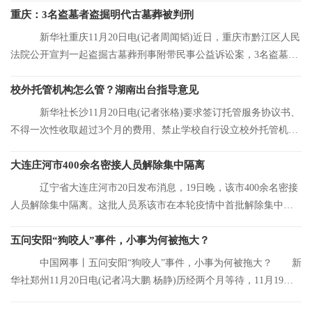
重庆：3名盗墓者盗掘明代古墓葬被判刑
新华社重庆11月20日电(记者周闻韬)近日，重庆市黔江区人民
法院公开宣判一起盗掘古墓葬刑事附带民事公益诉讼案，3名盗墓者
分别被判处12
校外托管机构怎么管？湖南出台指导意见
新华社长沙11月20日电(记者张格)要求签订托管服务协议书、
不得一次性收取超过3个月的费用、禁止学校自行设立校外托管机
构……湖南省人
大连庄河市400余名密接人员解除集中隔离
辽宁省大连庄河市20日发布消息，19日晚，该市400余名密接
人员解除集中隔离。这批人员系该市在本轮疫情中首批解除集中隔
离的人员。
五问安阳“狗咬人”事件，小事为何被拖大？
中国网事丨五问安阳“狗咬人”事件，小事为何被拖大？ 新
华社郑州11月20日电(记者冯大鹏 杨静)历经两个月等待，11月19日
晚，安阳“