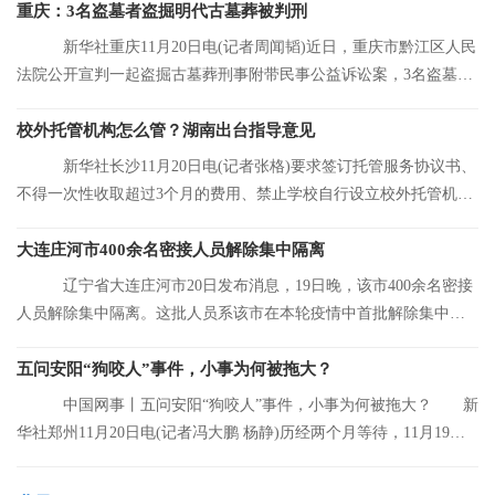
重庆：3名盗墓者盗掘明代古墓葬被判刑
新华社重庆11月20日电(记者周闻韬)近日，重庆市黔江区人民
法院公开宣判一起盗掘古墓葬刑事附带民事公益诉讼案，3名盗墓者
分别被判处12
校外托管机构怎么管？湖南出台指导意见
新华社长沙11月20日电(记者张格)要求签订托管服务协议书、
不得一次性收取超过3个月的费用、禁止学校自行设立校外托管机
构……湖南省人
大连庄河市400余名密接人员解除集中隔离
辽宁省大连庄河市20日发布消息，19日晚，该市400余名密接
人员解除集中隔离。这批人员系该市在本轮疫情中首批解除集中隔
离的人员。
五问安阳“狗咬人”事件，小事为何被拖大？
中国网事丨五问安阳“狗咬人”事件，小事为何被拖大？ 新
华社郑州11月20日电(记者冯大鹏 杨静)历经两个月等待，11月19日
晚，安阳“