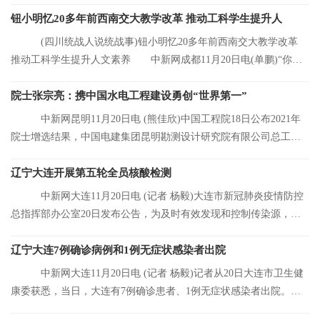
元，同比增长8 92%
钮小明忆20多年前西南交大教学改革 推动工科学生提升人
(四川统战人说统战事)钮小明忆20多年前西南交大教学改革
推动工科学生提升人文素养 中新网成都11月20日电(单鹏)“你们
看，这是我的
院士张宗亮：携中国水电工程建设勇创“世界第一”
中新网昆明11月20日电 (熊佳欣)中国工程院18日公布2021年
院士增选结果，中国电建集团昆明勘测设计研究院有限公司总工程
师张宗亮当选中
辽宁大连开展第五轮全员核酸检测
中新网大连11月20日电 (记者 杨毅)大连市新冠肺炎疫情防控
总指挥部办公室20日发布公告，为及时有效发现和控制传染源，结
合大连市当前
辽宁大连7例确诊病例和1例无症状感染者出院
中新网大连11月20日电 (记者 杨毅)记者从20日大连市卫生健
康委获悉，当日，大连有7例确诊患者、1例无症状感染者出院。目
前，大连市累