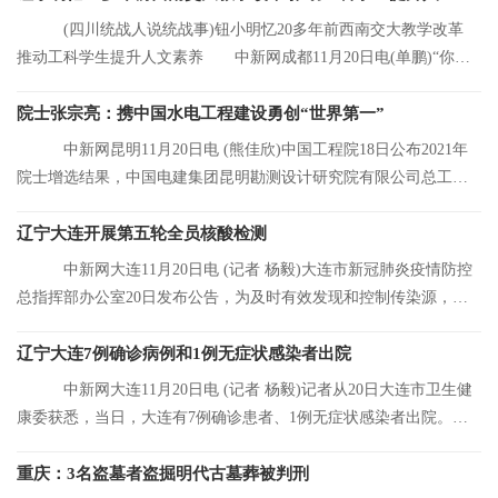
(四川统战人说统战事)钮小明忆20多年前西南交大教学改革
推动工科学生提升人文素养 中新网成都11月20日电(单鹏)“你们
看，这是我的
院士张宗亮：携中国水电工程建设勇创“世界第一”
中新网昆明11月20日电 (熊佳欣)中国工程院18日公布2021年
院士增选结果，中国电建集团昆明勘测设计研究院有限公司总工程
师张宗亮当选中
辽宁大连开展第五轮全员核酸检测
中新网大连11月20日电 (记者 杨毅)大连市新冠肺炎疫情防控
总指挥部办公室20日发布公告，为及时有效发现和控制传染源，结
合大连市当前
辽宁大连7例确诊病例和1例无症状感染者出院
中新网大连11月20日电 (记者 杨毅)记者从20日大连市卫生健
康委获悉，当日，大连有7例确诊患者、1例无症状感染者出院。目
前，大连市累
重庆：3名盗墓者盗掘明代古墓葬被判刑