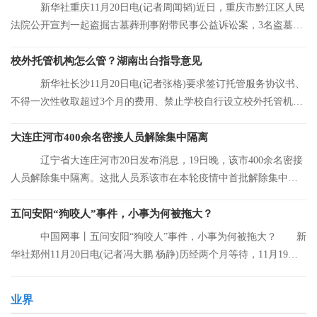
新华社重庆11月20日电(记者周闻韬)近日，重庆市黔江区人民
法院公开宣判一起盗掘古墓葬刑事附带民事公益诉讼案，3名盗墓者
分别被判处12
校外托管机构怎么管？湖南出台指导意见
新华社长沙11月20日电(记者张格)要求签订托管服务协议书、
不得一次性收取超过3个月的费用、禁止学校自行设立校外托管机
构……湖南省人
大连庄河市400余名密接人员解除集中隔离
辽宁省大连庄河市20日发布消息，19日晚，该市400余名密接
人员解除集中隔离。这批人员系该市在本轮疫情中首批解除集中隔
离的人员。
五问安阳“狗咬人”事件，小事为何被拖大？
中国网事丨五问安阳“狗咬人”事件，小事为何被拖大？ 新
华社郑州11月20日电(记者冯大鹏 杨静)历经两个月等待，11月19日
晚，安阳“
业界