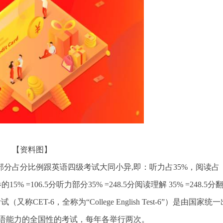
【资料图】
;各部分占分比例跟英语四级考试大同小异,即：听力占35%，阅读占
 =106.5分听力部分35% =248.5分阅读理解 35% =248.5分
称CET-6，全称为“College English Test-6”）是由国家统
语能力的全国性的考试，每年各举行两次。