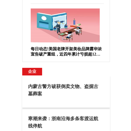
于纽交所退市
每日动态!美国老牌开架美妆品牌露华浓
宣告破产重组，近四年累计亏损超12亿
美元
企业
内蒙古警方破获倒卖文物、盗掘古
墓葬案
寒潮来袭：浙南沿海多条客渡运航
线停航