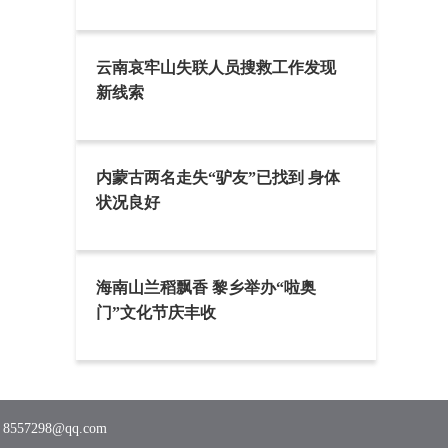
云南哀牢山失联人员搜救工作发现
新线索
内蒙古两名走失“驴友”已找到 身体
状况良好
海南山兰稻飘香 黎乡举办“啦奥
门”文化节庆丰收
7298@qq.com