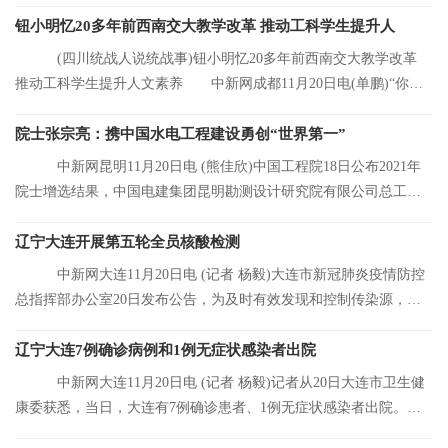
元，同比增长8 92%
钮小明忆20多年前西南交大教学改革 推动工科学生提升人
(四川统战人说统战事)钮小明忆20多年前西南交大教学改革
推动工科学生提升人文素养 中新网成都11月20日电(单鹏)“你们
看，这是我的
院士张宗亮：携中国水电工程建设勇创“世界第一”
中新网昆明11月20日电 (熊佳欣)中国工程院18日公布2021年
院士增选结果，中国电建集团昆明勘测设计研究院有限公司总工程
师张宗亮当选中
辽宁大连开展第五轮全员核酸检测
中新网大连11月20日电 (记者 杨毅)大连市新冠肺炎疫情防控
总指挥部办公室20日发布公告，为及时有效发现和控制传染源，结
合大连市当前
辽宁大连7例确诊病例和1例无症状感染者出院
中新网大连11月20日电 (记者 杨毅)记者从20日大连市卫生健
康委获悉，当日，大连有7例确诊患者、1例无症状感染者出院。目
前，大连市累