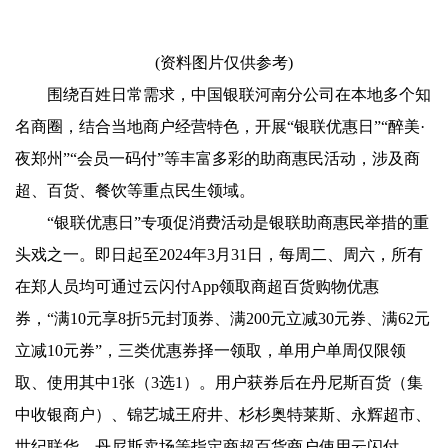
(资料图片仅供参考)
围绕百姓日常需求，中国银联河南分公司在本地多个知
名商圈，结合当地商户经营特色，开展“银联优惠日”“醉美·
夜郑州”“会员一码付”等丰富多彩的助商惠民活动，涉及商
超、百货、餐饮等重点民生领域。
“银联优惠日”专项促消费活动是银联助商惠民举措的重
头戏之一。即日起至2024年3月31日，每周二、周六，所有
在郑人员均可通过云闪付App领取商超百货购物优惠
券，“满10元享8折5元封顶券、满200元立减30元券、满62元
立减10元券”，三类优惠券择一领取，单用户单周仅限领
取、使用其中1张（3选1）。用户获券后在丹尼斯百货（集
中收银商户）、锦艺城王府井、杉杉奥特莱斯、永辉超市、
世纪联华、丹尼斯卖场等指定商超百货商户使用云闪付