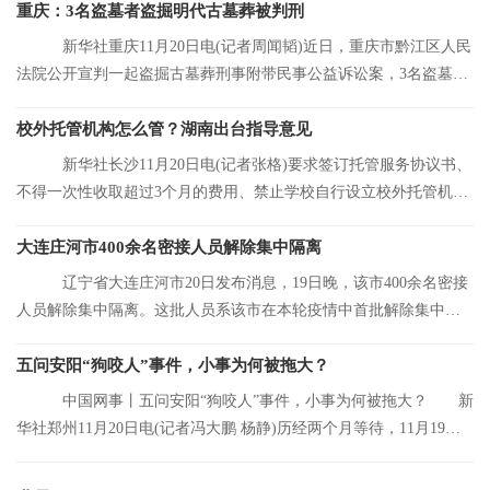
重庆：3名盗墓者盗掘明代古墓葬被判刑
新华社重庆11月20日电(记者周闻韬)近日，重庆市黔江区人民
法院公开宣判一起盗掘古墓葬刑事附带民事公益诉讼案，3名盗墓者
分别被判处12
校外托管机构怎么管？湖南出台指导意见
新华社长沙11月20日电(记者张格)要求签订托管服务协议书、
不得一次性收取超过3个月的费用、禁止学校自行设立校外托管机
构……湖南省人
大连庄河市400余名密接人员解除集中隔离
辽宁省大连庄河市20日发布消息，19日晚，该市400余名密接
人员解除集中隔离。这批人员系该市在本轮疫情中首批解除集中隔
离的人员。
五问安阳“狗咬人”事件，小事为何被拖大？
中国网事丨五问安阳“狗咬人”事件，小事为何被拖大？ 新
华社郑州11月20日电(记者冯大鹏 杨静)历经两个月等待，11月19日
晚，安阳“